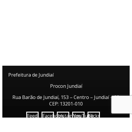
Prefeitura de Jundiaí
Procon Jundiaí
Rua Barão de Jundiaí, 153 – Centro – Jundiaí – SP
CEP: 13201-010
Feed
Facebook
Instagram
YouTube
Flickr
RSS
Twitter
das